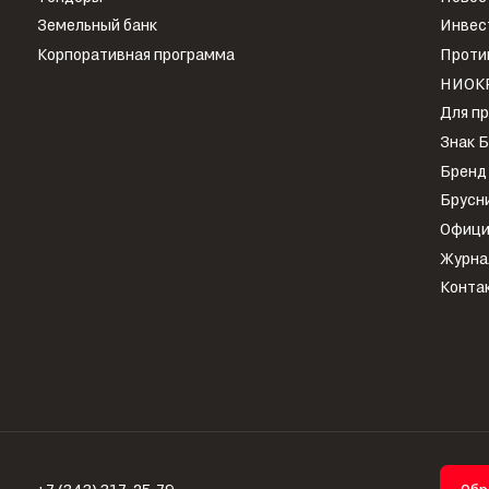
Земельный банк
Инвес
Корпоративная программа
Проти
НИОК
Для п
Знак 
Бренд
Брусн
Офици
Журна
Конта