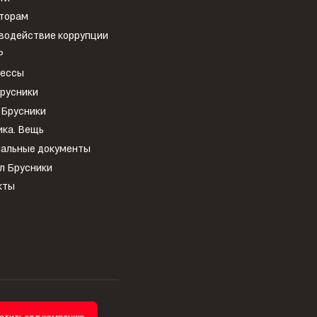
торам
водействие коррупции
Р
рессы
Брусники
 Брусники
ика. Вещь
альные документы
л Брусники
кты