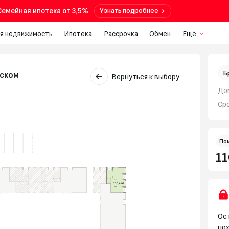
Семейная ипотека от 3,5%
Узнать подробнее
я недвижимость
Ипотека
Рассрочка
Обмен
Ещё
Б
еском
Вернуться к выбору
До
Ср
По
11
Ост
по