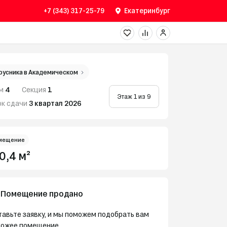
+7 (343) 317-25-79
Екатеринбург
русника в Академическом
м
4
Секция
1
Этаж 1 из 9
ок сдачи
3 квартал 2026
мещение
0,4 м²
Помещение продано
авьте заявку, и мы поможем подобрать вам
хожее помещение