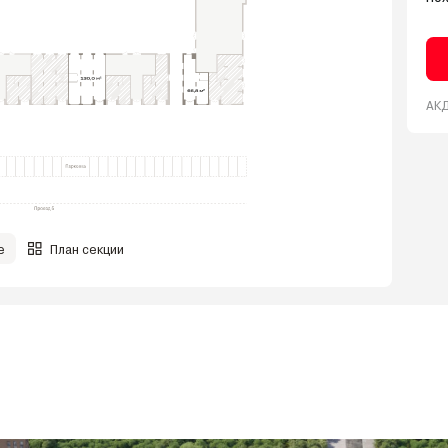
АКД
е
План секции