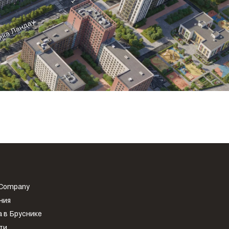
 Company
ния
 в Бруснике
ти