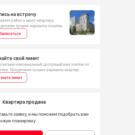
пись на встречу
Дом 1
ажем район и демо-квартиру.
дложим лучшие варианты покупки.
Записаться
найте свой лимит
считаем максимальный доступный вам платёж по
теке. Предложим лучшие варианты квартир.
знать лимит
Квартира продана
авьте заявку, и мы поможем подобрать вам
хожую планировку