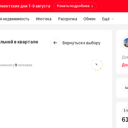
лиентские дни 7-9 августа
Узнать подробнее
я недвижимость
Ипотека
Рассрочка
Обмен
Ещё
альней в квартале
Вернуться к выбору
До
До
ранном у
9
человек
Ба
1 
61