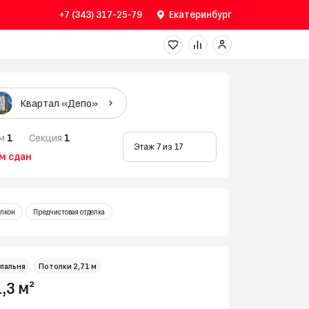
+7 (343) 317-25-79
Екатеринбург
Квартал «Депо»
м
1
Секция
1
Этаж 7 из 17
м сдан
лкон
Предчистовая отделка
Дом 3
Дом 2
спальня
Потолки 2,71 м
,3 м²