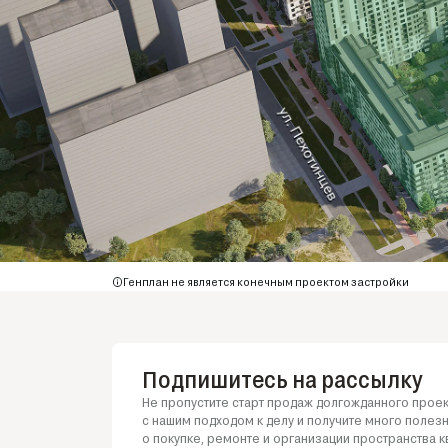
Генплан не является конечным проектом застройки
Подпишитесь на рассылку
Не пропустите старт продаж долгожданного проек
с нашим
подходом
к делу
и получите
много полез
о покупке
, ремонте
и организации
пространства к