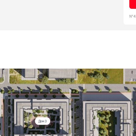
№43
Дом 3