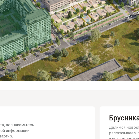
Брусника
та, познакомьтесь
Делимся новост
ной информации
рассказываем о
вартир.
и показываем к