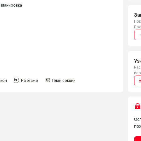
За
Пок
Пре
Уз
Рас
ипо
окон
На этаже
План секции
У
Ост
по