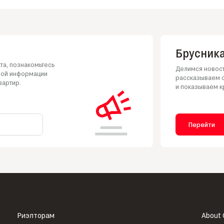
Брусника
та, познакомьтесь
Делимся новост
ной информации
рассказываем о
вартир.
и показываем к
Перейти
Риэлторам
About