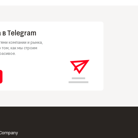
 в Telegram
ями компании и рынка,
 том, как мы строим
расивое.
 Company