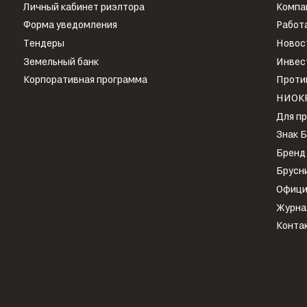
Личный кабинет риэлтора
Компа
Форма уведомления
Работа
Тендеры
Новос
Земельный банк
Инвес
Корпоративная программа
Проти
НИОК
Для п
Знак 
Бренд
Брусн
Офици
Журна
Конта