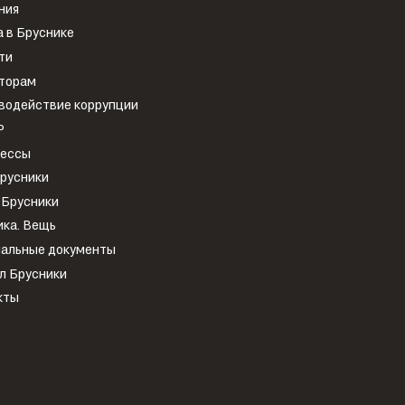
ния
 в Бруснике
ти
торам
водействие коррупции
Р
рессы
Брусники
 Брусники
ика. Вещь
альные документы
л Брусники
кты