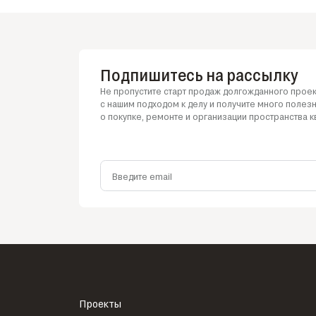
Подпишитесь на рассылку
Не пропустите старт продаж долгожданного проек
с нашим
подходом
к делу
и получите
много полез
о покупке
, ремонте
и организации
пространства к
Введите email
Проекты