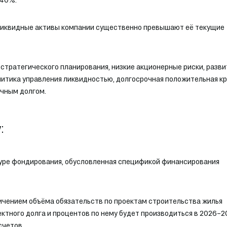
 ликвидные активы компании существенно превышают её текущие
стратегического планирования, низкие акционерные риски, разв
итика управления ликвидностью, долгосрочная положительная к
ичным долгом.
:
туре фондирования, обусловленная спецификой финансирования
личением объёма обязательств по проектам строительства жилья
ектного долга и процентов по нему будет производиться в 2026–2
счетов.