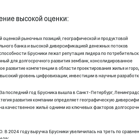
ение высокой оценки:
й оценкой рыночных позиций, географической и продуктовой
ьного банка и высокой диверсификацией денежных потоков
оспособности Брусники лежат репутация лидера по потребительс
чный для долгосрочного развития зембанк, консолидированное
е развитие компетенции в области проектирования жилья и горо
высокий уровень цифровизации, инвестиции в научные разработк
За последний год Брусника вышла в Санкт-Петербург, Ленинград
ратегия развития компании определяет географическую диверсиф
 на качественное жильё одними из ключевых факторов долгосроч
 В 2024 году выручка Брусники увеличилась на треть по сравне
 40%.