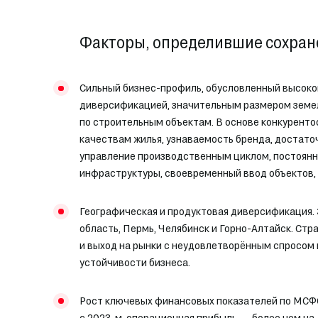
Факторы, определившие сохран
Сильный бизнес-профиль, обусловленный высоко
диверсификацией, значительным размером земел
по строительным объектам. В основе конкурент
качествам жилья, узнаваемость бренда, достато
управление производственным циклом, постоянно
инфраструктуры, своевременный ввод объектов, 
Географическая и продуктовая диверсификация. 
область, Пермь, Челябинск и Горно-Алтайск. Ст
и выход на рынки с неудовлетворённым спросом
устойчивости бизнеса.
Рост ключевых финансовых показателей по МСФО.
с 2023-м, операционная прибыль — более чем на