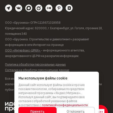
ООО «Брусника» ОГРН 1116671018958
Юридический адрес: 620000, г. Екатеринбург, ул. Гоголя, строение 18,
помещение 340
ООО «Брусника. Строительство и девелопмент» раскрывает
информацию в сети Интернет на странице
ООО «Интерфакс-ЦРКИ»
– информационного агентства,
аккредитованного ЦБ РФ на раскрытие информации.
Политика обработки персональных данных
Согласие на обработку персональных данных
Мы используем файлы cookie
Вся информация, представленная на данном сайте, носит
исключительно информационный характер, не является офертой или
Данный сайт использует файлы cookie и прочие
похожие технологии, собираемые посредством
публичной офертой согласно ст. 435, п. 2 ст. 437 ГК РФ.
метрической программы «Яндекс.Метрика».
Используя данный сайт, вы подтверждаете свое
согласие с обработкой указанных файлов
в соответствии с
политикой конфиденциальности
.
Принять
Отклонить